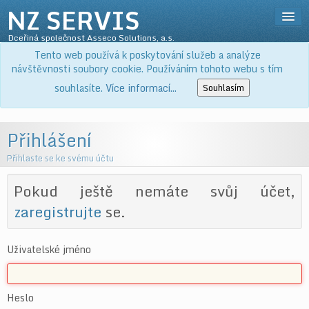
NZ SERVIS
Dceřiná společnost Asseco Solutions, a.s.
Přihlásit
Tento web používá k poskytování služeb a analýze
SLUŽBY
návštěvnosti soubory cookie. Používáním tohoto webu s tím
PRODUKTY
souhlasíte.
Více informací...
Souhlasím
KE STAŽENÍ
O NÁS
Přihlášení
KOŠÍK
Přihlaste se ke svému účtu
Pokud ještě nemáte svůj účet,
zaregistrujte
se.
Uživatelské jméno
Heslo