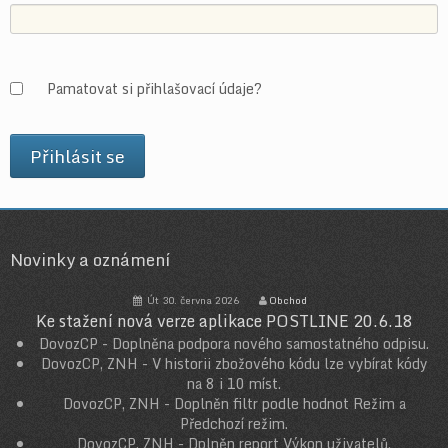
Pamatovat si přihlašovací údaje?
Novinky a oznámení
Út 30. června 2026
Obchod
Ke stažení nová verze aplikace POSTLINE 20.6.18
DovozCP - Doplněna podpora nového samostatného odpisu.
DovozCP, ZNH - V historii zbožového kódu lze vybírat kódy
na 8 i 10 míst.
DovozCP, ZNH - Doplněn filtr podle hodnot Režim a
Předchozí režim.
DovozCP, ZNH - Dplněn report Výkon uživatelů.