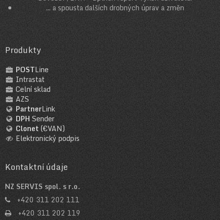
... a spousta dalších drobných úprav a změn
Produkty
POST
Line
Intrastat
Celní sklad
AZS
Partner
Link
DPH
Sender
Clonet
(€VAN)
Elektronický podpis
Kontaktní údaje
NZ SERVIS spol. s r.o.
+420 311 202 111
+420 311 202 119