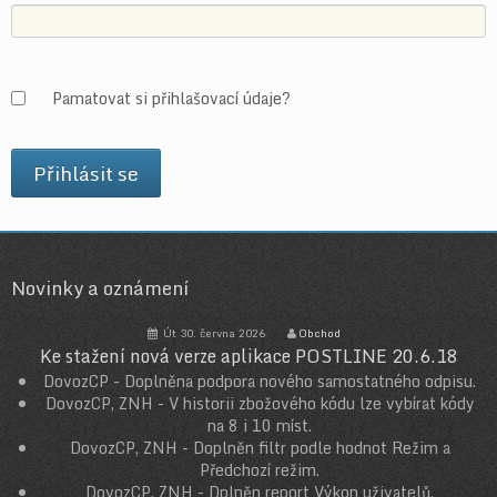
Pamatovat si přihlašovací údaje?
Novinky a oznámení
Út 30. června 2026
Obchod
Ke stažení nová verze aplikace POSTLINE 20.6.18
DovozCP - Doplněna podpora nového samostatného odpisu.
DovozCP, ZNH - V historii zbožového kódu lze vybírat kódy
na 8 i 10 míst.
DovozCP, ZNH - Doplněn filtr podle hodnot Režim a
Předchozí režim.
DovozCP, ZNH - Dplněn report Výkon uživatelů.