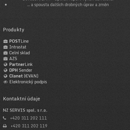
... a spousta dalších drobných úprav a změn
Produkty
POST
Line
Intrastat
Celní sklad
AZS
Partner
Link
DPH
Sender
Clonet
(€VAN)
Elektronický podpis
Kontaktní údaje
NZ SERVIS spol. s r.o.
+420 311 202 111
+420 311 202 119