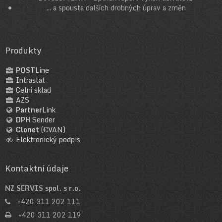
... a spousta dalších drobných úprav a změn
Produkty
POST
Line
Intrastat
Celní sklad
AZS
Partner
Link
DPH
Sender
Clonet
(€VAN)
Elektronický podpis
Kontaktní údaje
NZ SERVIS spol. s r.o.
+420 311 202 111
+420 311 202 119