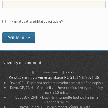
Pamatovat si přihlašovací údaje?
Novinky a oznámení
Út 30. června 2026
Obchod
Ke stažení nová verze aplikace POSTLINE 20.6.18
DovozCP - Doplněna podpora nového samostatného odpisu.
DovozCP, ZNH - V historii zbožového kódu lze vybírat kódy
na 8 i 10 míst.
DovozCP, ZNH - Doplněn filtr podle hodnot Režim a
Předchozí režim.
DovozCP, ZNH - Dplněn report Výkon uživatelů.