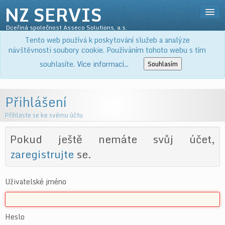
NZ SERVIS
Dceřiná společnost Asseco Solutions, a.s.
Přihlásit
Tento web používá k poskytování služeb a analýze
SLUŽBY
návštěvnosti soubory cookie. Používáním tohoto webu s tím
PRODUKTY
souhlasíte.
Více informací...
Souhlasím
KE STAŽENÍ
O NÁS
Přihlášení
KOŠÍK
Přihlaste se ke svému účtu
Pokud ještě nemáte svůj účet,
zaregistrujte
se.
Uživatelské jméno
Heslo