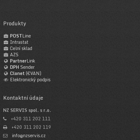
Produkty
POST
Line
Intrastat
Celní sklad
AZS
Partner
Link
DPH
Sender
Clonet
(€VAN)
Elektronický podpis
Kontaktní údaje
NZ SERVIS spol. s r.o.
+420 311 202 111
+420 311 202 119
info@nzservis.cz