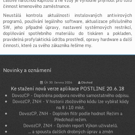
časově náročnou kapitolu a ne vždy je výhodné přijmout pro tuto
činnost kmenového zaměstnance.
Neustálá kontrola aktuálnosti instalovaných antivirových
programů, používání legálního software, aktualizace příslušného
SW, jeho případné úpravy, nastavení systémových restrikcí,
doplňování spotřebního materiálu do tiskáren a pokladen,
pravidelná profylaktická údržba prostředí, opravy hardware a další
činnosti, které za svého zákazníka řešíme my.
Novinky a oznámení
Út 30. června 2026
Obchod
Ke stažení nová verze aplikace POSTLINE 20.6.18
DovozCP - Doplněna podpora nového samostatného odpisu.
DovozCP, ZNH - V historii zbožového kódu lze vybírat kódy
na 8 i 10 míst.
DovozCP, ZNH - Doplněn filtr podle hodnot Režim a
Předchozí režim.
DovozCP, ZNH - Dplněn report Výkon uživatelů.
... a spousta dalších drobných úprav a změn