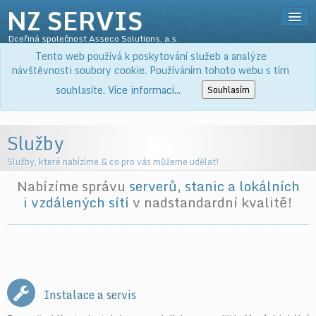
NZ SERVIS
Dceřiná společnost Asseco Solutions, a.s.
Přihlásit
Tento web používá k poskytování služeb a analýze
SLUŽBY
návštěvnosti soubory cookie. Používáním tohoto webu s tím
PRODUKTY
souhlasíte.
Více informací...
Souhlasím
KE STAŽENÍ
O NÁS
Služby
KOŠÍK
Služby, které nabízíme & co pro vás můžeme udělat!
Nabízíme správu
serverů, stanic a lokálních
i vzdálených sítí
v nadstandardní kvalitě!
Instalace a servis